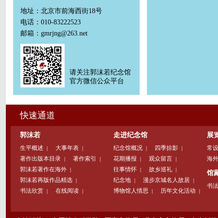
地址：北京市前海西街18号
电话：010-83222523
邮箱：gmrjng@263.net
请关注郭沫若纪念馆
官方微信公众平台
快速通道
郭沫若
走进纪念馆
展
生平概述
大事年表
纪念馆概况
四季掠影
常
｜
｜
｜
｜
著作出版本目录
著作索引
花期播报
观众留言
海
｜
｜
｜
｜
郭沫若著作在海外
往事情怀
故乡巡礼
｜
｜
｜
馆
郭沫若再版作品精选
纪念地
漫步京城名人故居
｜
｜
｜
书
书法欣赏
在线阅读
博物馆人情思
历年文化活动
｜
｜
｜
｜