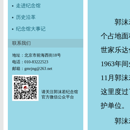
走进纪念馆
历史沿革
郭沫
纪念馆大事记
个占地面
联系我们
世家乐达
地址：北京市前海西街18号
电话：010-83222523
1963
邮箱：gmrjng@263.net
11月郭
这里度过
请关注郭沫若纪念馆
官方微信公众平台
护单位。
郭沫