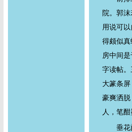
院。郭沫
用说可以
得颇似真
房中间是
字读帖。
大篆条屏
豪爽洒脱
人，笔酣
垂花