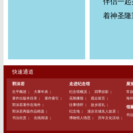
伴侣一起
着神圣隆
快速通道
郭沫若
走进纪念馆
展
生平概述
大事年表
纪念馆概况
四季掠影
常
｜
｜
｜
｜
著作出版本目录
著作索引
花期播报
观众留言
海
｜
｜
｜
｜
郭沫若著作在海外
往事情怀
故乡巡礼
｜
｜
｜
馆
郭沫若再版作品精选
纪念地
漫步京城名人故居
｜
｜
｜
书
书法欣赏
在线阅读
博物馆人情思
历年文化活动
｜
｜
｜
｜