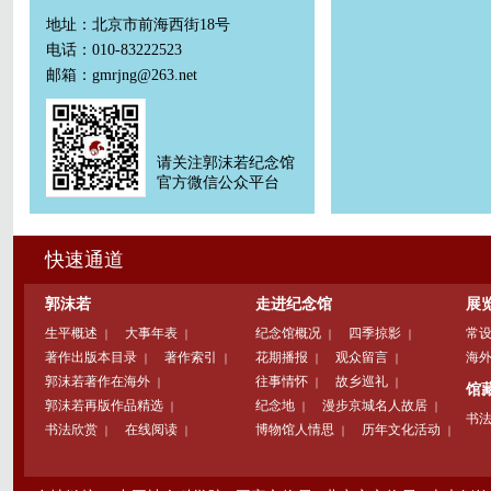
地址：北京市前海西街18号
电话：010-83222523
邮箱：gmrjng@263.net
请关注郭沫若纪念馆
官方微信公众平台
快速通道
郭沫若
走进纪念馆
展
生平概述
大事年表
纪念馆概况
四季掠影
常
｜
｜
｜
｜
著作出版本目录
著作索引
花期播报
观众留言
海
｜
｜
｜
｜
郭沫若著作在海外
往事情怀
故乡巡礼
｜
｜
｜
馆
郭沫若再版作品精选
纪念地
漫步京城名人故居
｜
｜
｜
书
书法欣赏
在线阅读
博物馆人情思
历年文化活动
｜
｜
｜
｜