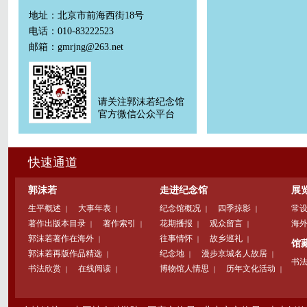
地址：北京市前海西街18号
电话：010-83222523
邮箱：gmrjng@263.net
请关注郭沫若纪念馆
官方微信公众平台
快速通道
郭沫若
走进纪念馆
展
生平概述
大事年表
纪念馆概况
四季掠影
常
｜
｜
｜
｜
著作出版本目录
著作索引
花期播报
观众留言
海
｜
｜
｜
｜
郭沫若著作在海外
往事情怀
故乡巡礼
｜
｜
｜
馆
郭沫若再版作品精选
纪念地
漫步京城名人故居
｜
｜
｜
书
书法欣赏
在线阅读
博物馆人情思
历年文化活动
｜
｜
｜
｜