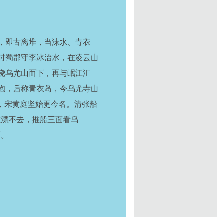
，即古离堆，当沫水、青衣
时蜀郡守李冰治水，在凌云山
绕乌尤山而下，
再与
岷江汇
抱，后称青衣岛，今乌尤寺山
，宋黄庭坚始更今名。清张船
堆漂不去，推船三面看乌
丽。