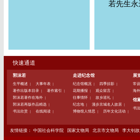
若先生永
快速通道
郭沫若
走进纪念馆
展
生平概述
大事年表
纪念馆概况
四季掠影
常
｜
｜
｜
｜
著作出版本目录
著作索引
花期播报
观众留言
海
｜
｜
｜
｜
郭沫若著作在海外
往事情怀
故乡巡礼
｜
｜
｜
馆
郭沫若再版作品精选
纪念地
漫步京城名人故居
｜
｜
｜
书
书法欣赏
在线阅读
博物馆人情思
历年文化活动
｜
｜
｜
｜
友情链接：
中国社会科学院
国家文物局
北京市文物局
李大钊故