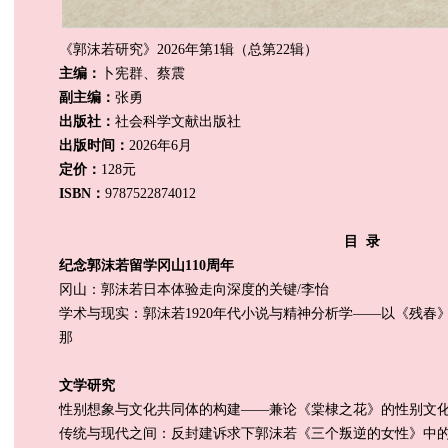
《郭沫若研究》2026年第1辑（总第22辑）
主编：
卜宪群、蔡震
副主编：
张勇
出版社：
社会科学文献出版社
出版时间：
2026年6月
定价：
128元
ISBN：
9787522874012
目 录
纪念郭沫若留学冈山110周年
冈山：郭沫若日本体验走向深度的关键/李怡
学术与现实：郭沫若1920年代小说与精神分析学――以《残春
那
文学研究
性别想象与文化共同体的构建——兼论《棠棣之花》的性别文化
传统与现代之间：反封建诉求下郭沫若《三个叛逆的女性》中的