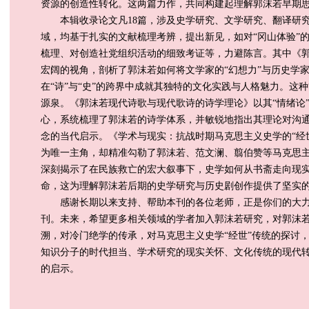
资源的创造性转化。这两篇力作，共同构建起理解郭沫若早期
本辑收录论文凡18篇，涉及史学研究、文学研究、翻译研究
域，均基于扎实的文献梳理考辨，提出新见，如对“冈山体验”的
梳理、对创造社党组织活动的细致考证等，力避陈言。其中《
宏阔的视角，剖析了郭沫若如何将文学家的“幻想力”与历史学
在“诗”与“史”的跨界中成就其独特的文化实践与人格魅力。这种
源泉。《郭沫若现代诗歌与现代歌诗的诗学理论》以其“情绪论”“
心，系统梳理了郭沫若的诗学体系，并敏锐地指出其理论对沟通“诗
念的当代启示。《学术与现实：抗战时期马克思主义史学的“经
为唯一主角，却精准勾勒了郭沫若、范文澜、翦伯赞等马克思
深刻揭示了在民族救亡的宏大叙事下，史学如何从书斋走向现
命，这为理解郭沫若后期的史学研究与历史剧创作提供了坚实
感谢长期以来支持、帮助本刊的各位老师，正是你们的大力
刊。未来，希望更多相关领域的学者加入郭沫若研究，对郭沫
溯，对冷门绝学的传承，对马克思主义史学“经世”传统的探讨
知识分子的时代担当、学术研究的现实关怀、文化传统的现代
的启示。