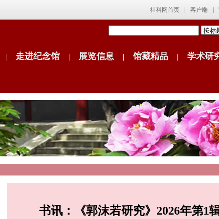
社科网首页
|
客户端
|
走进纪念馆
展览信息
馆藏精品
学术研
|
|
|
|
书讯：《郭沫若研究》2026年第1