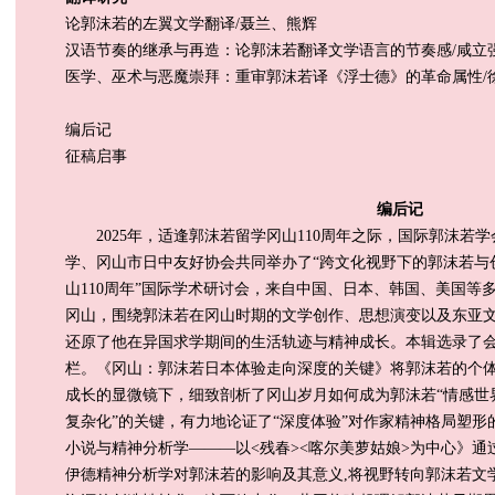
论郭沫若的左翼文学翻译/聂兰、熊辉
汉语节奏的继承与再造：论郭沫若翻译文学语言的节奏感/咸立
医学、巫术与恶魔崇拜：重审郭沫若译《浮士德》的革命属性/
编后记
征稿启事
编后记
2025年，适逢郭沫若留学冈山110周年之际，国际郭沫若
学、冈山市日中友好协会共同举办了“跨文化视野下的郭沫若与
山110周年”国际学术研讨会，来自中国、日本、韩国、美国等
冈山，围绕郭沫若在冈山时期的文学创作、思想演变以及东亚
还原了他在异国求学期间的生活轨迹与精神成长。本辑选录了
栏。《冈山：郭沫若日本体验走向深度的关键》将郭沫若的个
成长的显微镜下，细致剖析了冈山岁月如何成为郭沫若“情感世界
复杂化”的关键，有力地论证了“深度体验”对作家精神格局塑形的
小说与精神分析学———以<残春><喀尔美萝姑娘>为中心》
伊德精神分析学对郭沫若的影响及其意义,将视野转向郭沫若文