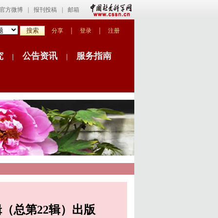
官方微博
|
报刊投稿
|
邮箱
｜
｜
分享
登录
注册
究
公告资讯
服务指南
|
|
辑（总第22辑）出版