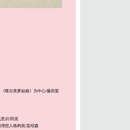
》《喀尔美萝姑娘》为中心/藤田梨
意识/田泥
理想人格构筑/栾绍森