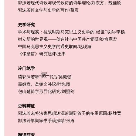
郭沫若现代诗歌与现代歌诗的诗学理论/刘东方、魏佳欣
郭沫若跨文学与史学的写作/蔡震
史学研究
学术与现实：抗战时期马克思主义史学的“经世”取向/李杨
树立新的世界观——创造社与中国共产党研究/俞宽宏
中国马克思主义史学的通史取向/赵现海
《侈靡篇》研究述评/王申
冷门绝学
读郭沫若释“
”书后/吴毅强
霸姬盘、盉铭文补议/叶先闯
包山楚简字形异化研究/刘照剑
史料辩证
郭沫若未将法家思想渊源追溯到管子的多重原因/杨胜宽
郭沫若早期家书手稿探赜/张勇
翻译研究