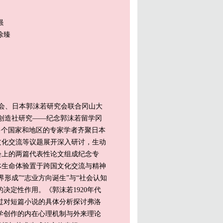
强
徐臻
学会、日本郭沫若研究会联合冈山大
创造社研究——纪念郭沫若留学冈
多个国家和地区的专家学者齐聚日本
文化交流等议题展开深入研讨，生动
会上的两篇代表性论文组成纪念专
体生命体验置于跨国文化交流与精神
形成”“志业方向诞生”与“社会认知
决定性作用。《郭沫若1920年代
通过对短篇小说的具体分析探讨弗洛
学创作的内在心理机制与外来理论