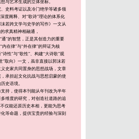
思想与艺术生成的立体坐标。
、史料考证以及冷门绝学等诸多领
深度阐释、对“歌诗”理论的体系化
郭沫若跨文学与史学的写作》一文从
家的求真精神相融通，
“通”的智慧，正是其创造力的重要
内在律”与“外在律”的辩证为核
性”与“歌性”、构建“大诗歌”观
世”取向》一文，虽非直接以郭沫若
主义史家共同置身的思想战场，文章
实，承担起文化抗战与思想启蒙的使
的历史语境。
支持，使得本刊能从年刊改为半年
若多维度的研究，对创造社道路的追
，不仅能还原历史本相，更能为思考
转化等命题，提供宝贵的经验与深刻